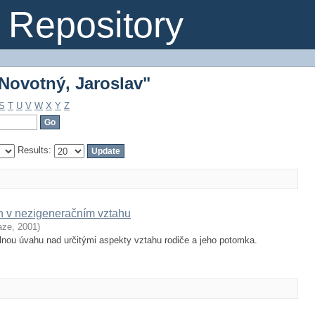
Novotný, Jaroslav"
Repository
Novotný, Jaroslav"
S
T
U
V
W
X
Y
Z
Results:
 v nezigeneračním vztahu
aze
,
2001
)
lnou úvahu nad určitými aspekty vztahu rodiče a jeho potomka.