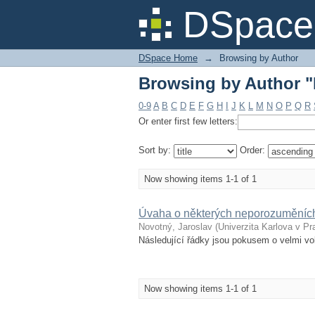
Browsing by Author "
DSpace 
DSpace Home
→
Browsing by Author
Browsing by Author "
0-9
A
B
C
D
E
F
G
H
I
J
K
L
M
N
O
P
Q
R
Or enter first few letters:
Sort by:
Order:
Now showing items 1-1 of 1
Úvaha o některých neporozuměních
Novotný, Jaroslav
(
Univerzita Karlova v Pr
Následující řádky jsou pokusem o velmi vo
Now showing items 1-1 of 1