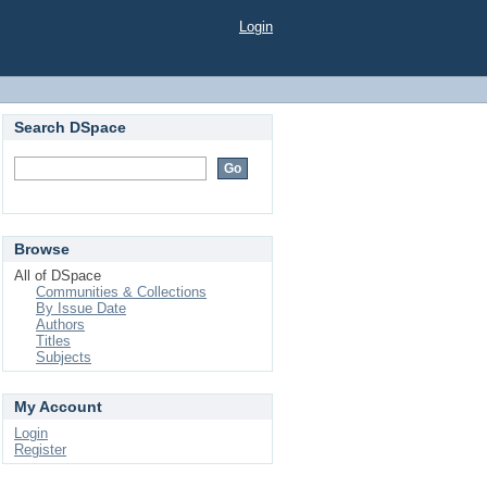
Login
Search DSpace
Browse
All of DSpace
Communities & Collections
By Issue Date
Authors
Titles
Subjects
My Account
Login
Register