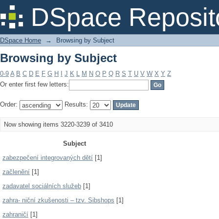
Browsing by Subject
DSpace Reposit
DSpace Home
→
Browsing by Subject
Browsing by Subject
0-9
A
B
C
D
E
F
G
H
I
J
K
L
M
N
O
P
Q
R
S
T
U
V
W
X
Y
Z
Or enter first few letters:
Order:
Results:
Now showing items 3220-3239 of 3410
Subject
zabezpečení integrovaných dětí
[1]
začlenění
[1]
zadavatel sociálních služeb
[1]
zahra- niční zkušenosti – tzv. Sibshops
[1]
zahraničí
[1]