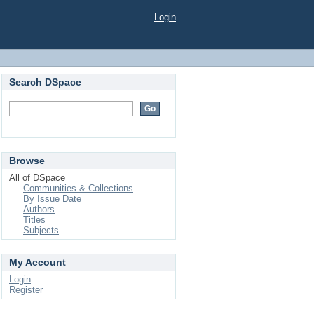
Login
Search DSpace
Browse
All of DSpace
Communities & Collections
By Issue Date
Authors
Titles
Subjects
My Account
Login
Register