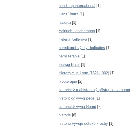
handicap international
[1]
Hans Würtz
[1]
haptika
[1]
Heinrich Landesmann
[1]
Helena Kellerová
[1]
hereditární výskyt balbuties
[1]
herní terapie
[1]
Herwig Baier
[1]
Hieronymus Lorm (1821-1902)
[1]
hipoterapie
[2]
historický a ahistorický přístup ke zkoum
historický vývoj péče
[1]
historický vývoj Romů
[2]
historie
[8]
historie vývoje dětské kresby
[1]