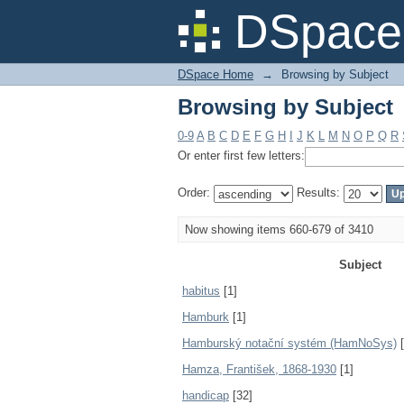
Browsing by Subject
DSpace 
DSpace Home
→
Browsing by Subject
Browsing by Subject
0-9
A
B
C
D
E
F
G
H
I
J
K
L
M
N
O
P
Q
R
Or enter first few letters:
Order:
Results:
Now showing items 660-679 of 3410
Subject
habitus
[1]
Hamburk
[1]
Hamburský notační systém (HamNoSys)
[
Hamza, František, 1868-1930
[1]
handicap
[32]