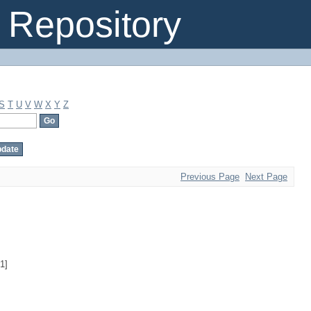
Repository
S
T
U
V
W
X
Y
Z
Previous Page
Next Page
1]